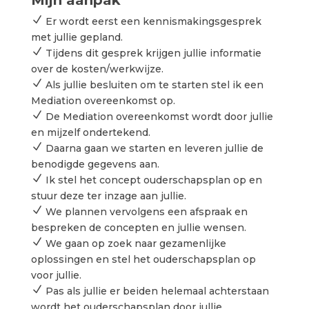
Mijn aanpak
N
Er wordt eerst een kennismakingsgesprek
met jullie gepland.
N
Tijdens dit gesprek krijgen jullie informatie
over de kosten/werkwijze.
N
Als jullie besluiten om te starten stel ik een
Mediation overeenkomst op.
N
De Mediation overeenkomst wordt door jullie
en mijzelf ondertekend.
N
Daarna gaan we starten en leveren jullie de
benodigde gegevens aan.
N
Ik stel het concept ouderschapsplan op en
stuur deze ter inzage aan jullie.
N
We plannen vervolgens een afspraak en
bespreken de concepten en jullie wensen.
N
We gaan op zoek naar gezamenlijke
oplossingen en stel het ouderschapsplan op
voor jullie.
N
Pas als jullie er beiden helemaal achterstaan
wordt het ouderschapsplan door jullie