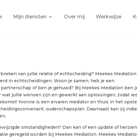
e
Mijn diensten
Over mij
Werkwijze
K
breken van jullie relatie of echtscheiding? Meekes Mediation
seerd in echtscheidingen. Woon je samen, heb je een
partnerschap of ben je gehuwd? Bij Meekes Mediation ben j
r wat jullie wensen zijn en gewerkt aan oplossingen, zodat ie
oekomst! Yvonne is een ervaren mediator en thuis in het opste
heidingsconvenant, ouderschapsplan. Daarnaast kan zij indi
en.
er gewijzigde omstandigheden? Dan kan of een update of herzie
atie geregeld worden bij Meekes Mediation. Meekes Mediati