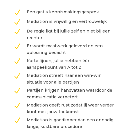
N
Een gratis kennismakingsgesprek
N
Mediation is vrijwillig en vertrouwelijk
N
De regie ligt bij jullie zelf en niet bij een
rechter
N
Er wordt maatwerk geleverd en een
oplossing bedacht
N
Korte lijnen, jullie hebben één
aanspeekpunt van A tot Z
N
Mediation streeft naar een win-win
situatie voor alle partijen
N
Partijen krijgen handvatten waardoor de
communicatie verbetert
N
Mediation geeft rust zodat jij weer verder
kunt met jouw toekomst
N
Mediation is goedkoper dan een onnodig
lange, kostbare procedure